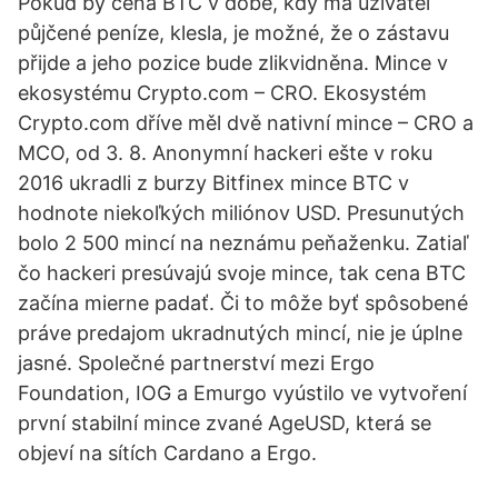
Pokud by cena BTC v době, kdy má uživatel
půjčené peníze, klesla, je možné, že o zástavu
přijde a jeho pozice bude zlikvidněna. Mince v
ekosystému Crypto.com – CRO. Ekosystém
Crypto.com dříve měl dvě nativní mince – CRO a
MCO, od 3. 8. Anonymní hackeri ešte v roku
2016 ukradli z burzy Bitfinex mince BTC v
hodnote niekoľkých miliónov USD. Presunutých
bolo 2 500 mincí na neznámu peňaženku. Zatiaľ
čo hackeri presúvajú svoje mince, tak cena BTC
začína mierne padať. Či to môže byť spôsobené
práve predajom ukradnutých mincí, nie je úplne
jasné. Společné partnerství mezi Ergo
Foundation, IOG a Emurgo vyústilo ve vytvoření
první stabilní mince zvané AgeUSD, která se
objeví na sítích Cardano a Ergo.