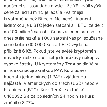
nadšenci si jistou dobu mysleli, že YFI kvůli vyšší
ceně za jednu minci je lepší a kvalitnější
kryptoměna než Bitcoin. Nejmenší finanční
jednotkou je u BTC jeden satoshi a 1 BTC lze dělit
na 100 milionů satoshi. Cena za jeden satoshi je
dnes stále nízká a 1 000 satoshi vás při současné
ceně kolem 600 000 Kč za 1 BTC vyjde na
přibližně 6 Kč. Pokud jste ve světě kryptoměn
nováčky, nelze doporučit jednorázový nákup za
vysoké částky. U kryptoměny TenX se digitální
mince označují zkratkou PAY. Kurz udává
hodnotu jedné mince (1 PAY) vyjádřenou
nejčastěji v amerických dolarech (USD) nebo v
bitcoinech (BTC). Kurz TenX je aktuálně
0.168392 $ a za posledních 24 hodin se kurz
změnil o 3.77%.