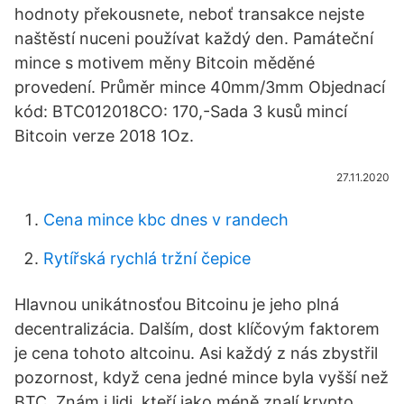
hodnoty překousnete, neboť transakce nejste
naštěstí nuceni používat každý den. Památeční
mince s motivem měny Bitcoin měděné
provedení. Průměr mince 40mm/3mm Objednací
kód: BTC012018CO: 170,-Sada 3 kusů mincí
Bitcoin verze 2018 1Oz.
27.11.2020
Cena mince kbc dnes v randech
Rytířská rychlá tržní čepice
Hlavnou unikátnosťou Bitcoinu je jeho plná
decentralizácia. Dalším, dost klíčovým faktorem
je cena tohoto altcoinu. Asi každý z nás zbystřil
pozornost, když cena jedné mince byla vyšší než
BTC. Znám i lidi, kteří jako méně znalí krypto