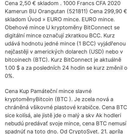
Cena 2,50 € skladom . 1000 Francs CFA 2020
Kamerun BU Orangutan (521811) Cena 299,90 €
skladom Úvod » EURO mince. EURO mince.
Obehové mince U kryptoměny BitConnect se
digitální mince označují zkratkou BCC. Kurz
udává hodnotu jedné mince (1 BCC) vyjádřenou
nejčastěji v amerických dolarech (USD) nebo v
bitcoinech (BTC). Kurz BitConnect je aktuálně
1.00 $ a za posledních 24 hodin se kurz změnil o
0%.
Cena Kup Památeční mince slavné
kryptoměnyBitcoin (BTC ). Je zcela nová a
chráněná všikovné plastové krabičce. Cena BTC
sice kolísá, ale jistě jde o malý a skv Ak hodleri
nebudú predávať svoje mince, cena BTC nemusí
spadnúť na toto dno. Od CryptoSvet. 21. apríla