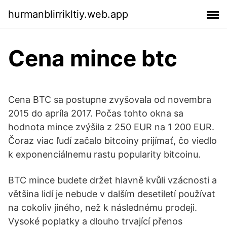
hurmanblirrikltiy.web.app
Cena mince btc
Cena BTC sa postupne zvyšovala od novembra
2015 do apríla 2017. Počas tohto okna sa
hodnota mince zvýšila z 250 EUR na 1 200 EUR.
Čoraz viac ľudí začalo bitcoiny prijímať, čo viedlo
k exponenciálnemu rastu popularity bitcoinu.
BTC mince budete držet hlavně kvůli vzácnosti a
většina lidí je nebude v dalším desetiletí používat
na cokoliv jiného, než k následnému prodeji.
Vysoké poplatky a dlouho trvající přenos