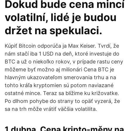
Dokud bude cena mincí
volatilní, lidé je budou
držet na spekulaci.
Kúpiť Bitcoin odporúča ja Max Keiser. Tvrdí, že
nám stačí iba 1 USD na deň, ktoré investuje do
BTC a už o niekoľko rokov, v prípade rastu ceny
môžeme byť možno aj milionári Cena BTC je
hlavným ukazovateľom smerovania trhu a na
tohto kráľa kryptomien sú potom naviazané
ostatné mince. Teraz sa blížime ku križovatke.
Po dlhom pohybe do strany to opäť vyzerá, že
sa na trh môže vrátiť väčšia volatilita.
1 dubna. Cena kripto-měny na