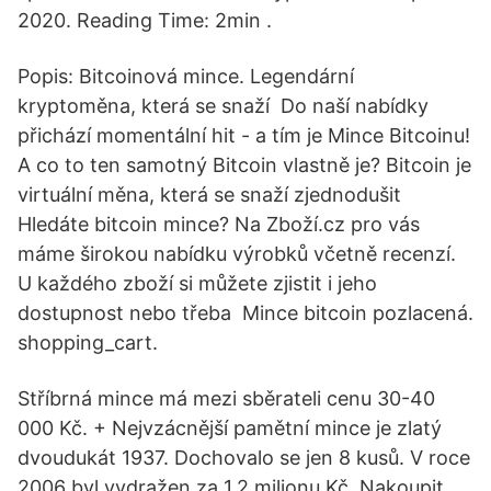
2020. Reading Time: 2min .
Popis: Bitcoinová mince. Legendární
kryptoměna, která se snaží Do naší nabídky
přichází momentální hit - a tím je Mince Bitcoinu!
A co to ten samotný Bitcoin vlastně je? Bitcoin je
virtuální měna, která se snaží zjednodušit
Hledáte bitcoin mince? Na Zboží.cz pro vás
máme širokou nabídku výrobků včetně recenzí.
U každého zboží si můžete zjistit i jeho
dostupnost nebo třeba Mince bitcoin pozlacená.
shopping_cart.
Stříbrná mince má mezi sběrateli cenu 30-40
000 Kč. + Nejvzácnější pamětní mince je zlatý
dvoudukát 1937. Dochovalo se jen 8 kusů. V roce
2006 byl vydražen za 1,2 milionu Kč. Nakoupit