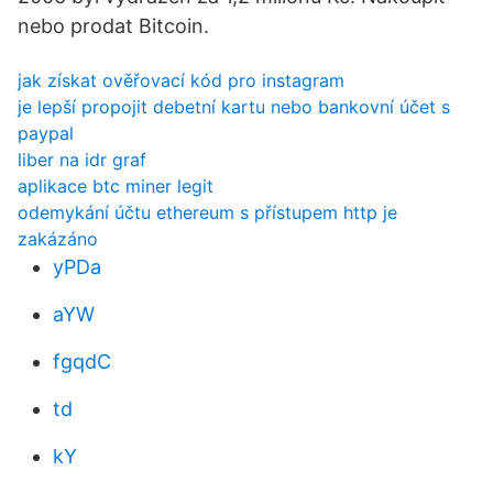
nebo prodat Bitcoin.
jak získat ověřovací kód pro instagram
je lepší propojit debetní kartu nebo bankovní účet s
paypal
liber na idr graf
aplikace btc miner legit
odemykání účtu ethereum s přístupem http je
zakázáno
yPDa
aYW
fgqdC
td
kY