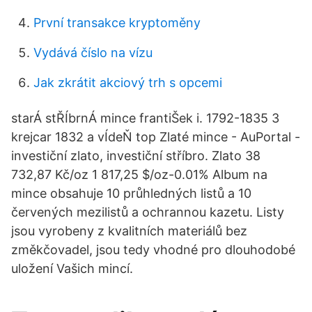
První transakce kryptoměny
Vydává číslo na vízu
Jak zkrátit akciový trh s opcemi
starÁ stŘÍbrnÁ mince frantiŠek i. 1792-1835 3
krejcar 1832 a vÍdeŇ top Zlaté mince - AuPortal -
investiční zlato, investiční stříbro. Zlato 38
732,87 Kč/oz 1 817,25 $/oz-0.01% Album na
mince obsahuje 10 průhledných listů a 10
červených mezilistů a ochrannou kazetu. Listy
jsou vyrobeny z kvalitních materiálů bez
změkčovadel, jsou tedy vhodné pro dlouhodobé
uložení Vašich mincí.