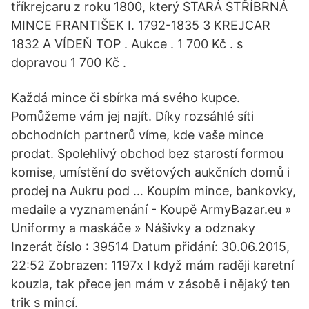
tříkrejcaru z roku 1800, který STARÁ STŘÍBRNÁ
MINCE FRANTIŠEK I. 1792-1835 3 KREJCAR
1832 A VÍDEŇ TOP . Aukce . 1 700 Kč . s
dopravou 1 700 Kč .
Každá mince či sbírka má svého kupce.
Pomůžeme vám jej najít. Díky rozsáhlé síti
obchodních partnerů víme, kde vaše mince
prodat. Spolehlivý obchod bez starostí formou
komise, umístění do světových aukčních domů i
prodej na Aukru pod … Koupím mince, bankovky,
medaile a vyznamenání - Koupě ArmyBazar.eu »
Uniformy a maskáče » Nášivky a odznaky
Inzerát číslo : 39514 Datum přidání: 30.06.2015,
22:52 Zobrazen: 1197x I když mám raději karetní
kouzla, tak přece jen mám v zásobě i nějaký ten
trik s mincí.