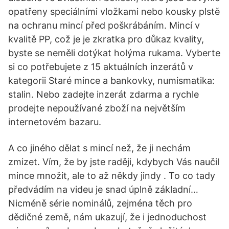
opatřeny speciálními vložkami nebo kousky plstě
na ochranu mincí před poškrábáním. Mincí v
kvalitě PP, což je je zkratka pro důkaz kvality,
byste se neměli dotýkat holýma rukama. Vyberte
si co potřebujete z 15 aktuálních inzerátů v
kategorii Staré mince a bankovky, numismatika:
stalin. Nebo zadejte inzerát zdarma a rychle
prodejte nepoužívané zboží na největším
internetovém bazaru.
A co jiného dělat s mincí než, že ji nechám
zmizet. Vím, že by jste raději, kdybych Vás naučil
mince množit, ale to až někdy jindy . To co tady
předvádím na videu je snad úplně základní…
Nicméně série nominálů, zejména těch pro
dědičné země, nám ukazují, že i jednoduchost