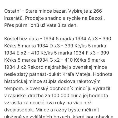
Ostatní - Stare mince bazar. Vybírejte z 266
inzerátů. Prodejte snadno a rychle na Bazoši.
Přes půl milionů uživatelů za den.
Kostel bez data - 1934 5 marka 1934 A x3 - 390
Kč/ks 5 marka 1934 D x3 - 399 Kč/ks 5 marka
1934 E x2 - 410 Kč/ks 5 marka 1934 F x3 - 399
Kč/ks 5 marka 1934 G x2 - 410 Kč/ks 5 marka
1934 J x2 Rekord najdrahšej slovenskej mince
nesie zlatý pätnásť-dukát Kráľa Mateja. Hodnota
historickej mince stúpla doslova raketovým
tempom. Slovenský obchodník mincí ju vydražil
v rakúskej dražbe za 100 000 eur a jej hodnota
vzrástla za necelé dva roky na viac než
dvojnásobok. Mince a ražby byste měli mít
uložené ve zvláštních boxech, které jsou obvykle