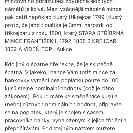
mincovního obrazu bez zbytečně složitých
námětů je líbivá. Mezi vzácnější měděné mince
pak patří například tlustý tříkrejcar 1799 (tlustý
proto, že jeho tloušťka je 3mm, narozdíl od
tříkrejcaru z roku 1800, který STARÁ STŘÍBRNÁ
MINCE FRANTIŠEK I. 1792-1835 3 KREJCAR
1832 A VÍDEŇ TOP . Aukce .
Kdo jiný o špatné hře řekne, že je skutečně
špatná. V jakékoli bance Vám totiž mince za
bankovky vymění bez poplatku pouze do 100
kusů stejné nominální hodnoty (což je dáno
zákonem). Pokud máte ke směně více kusů a
(nebo) různých nominálních hodnot, připravte
se na poplatek, který je spojen s časem
pracovníka banky, vynaloženým k jejich třídění a
přepočítávání. Pod stejným názvem můžete