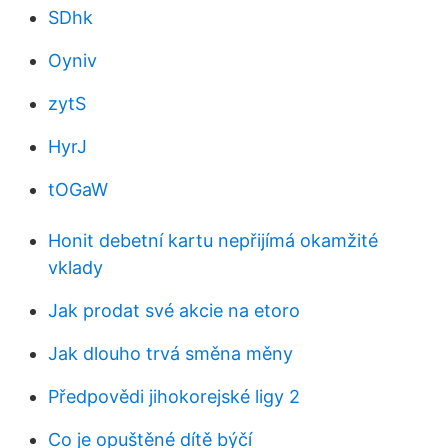
SDhk
Oyniv
zytS
HyrJ
tOGaW
Honit debetní kartu nepřijímá okamžité
vklady
Jak prodat své akcie na etoro
Jak dlouho trvá směna měny
Předpovědi jihokorejské ligy 2
Co je opuštěné dítě býčí