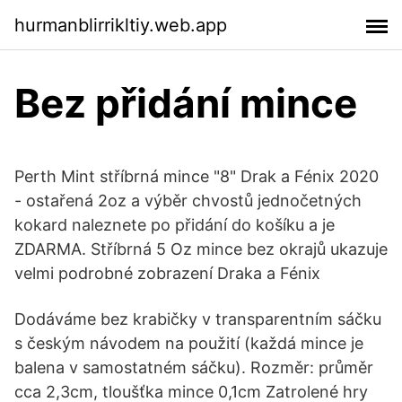
hurmanblirrikltiy.web.app
Bez přidání mince
Perth Mint stříbrná mince "8" Drak a Fénix 2020
- ostařená 2oz a výběr chvostů jednočetných
kokard naleznete po přidání do košíku a je
ZDARMA. Stříbrná 5 Oz mince bez okrajů ukazuje
velmi podrobné zobrazení Draka a Fénix
Dodáváme bez krabičky v transparentním sáčku
s českým návodem na použití (každá mince je
balena v samostatném sáčku). Rozměr: průměr
cca 2,3cm, tloušťka mince 0,1cm Zatrolené hry