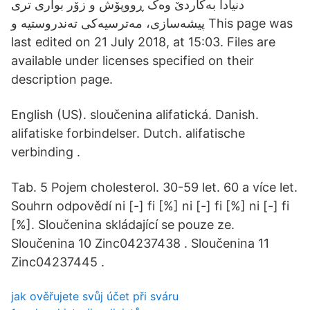
دنیادا بەکاردێ وەک ڕووپۆش و زۆر بواری تری
پیشەسازی، مەترسیەکی تەندروستیە و This page was
last edited on 21 July 2018, at 15:03. Files are
available under licenses specified on their
description page.
English (US). sloučenina alifatická. Danish.
alifatiske forbindelser. Dutch. alifatische
verbinding .
Tab. 5 Pojem cholesterol. 30-59 let. 60 a více let.
Souhrn odpovědí ni [-] fi [%] ni [-] fi [%] ni [-] fi
[%]. Sloučenina skládající se pouze ze.
Sloučenina 10 Zinc04237438 . Sloučenina 11
Zinc04237445 .
jak ověřujete svůj účet při sváru