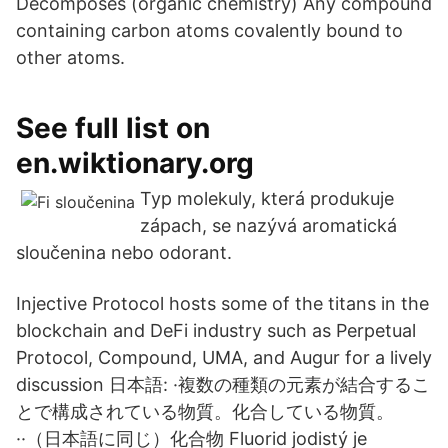
Decomposes (organic chemistry) Any compound
containing carbon atoms covalently bound to
other atoms.
See full list on
en.wiktionary.org
Typ molekuly, která produkuje
zápach, se nazývá aromatická
sloučenina nebo odorant.
Injective Protocol hosts some of the titans in the
blockchain and DeFi industry such as Perpetual
Protocol, Compound, UMA, and Augur for a lively
discussion 日本語: ·複数の種類の元素が結合するこ
とで構成されている物質。化合している物質。
··（日本語に同じ）化合物 Fluorid jodistý je