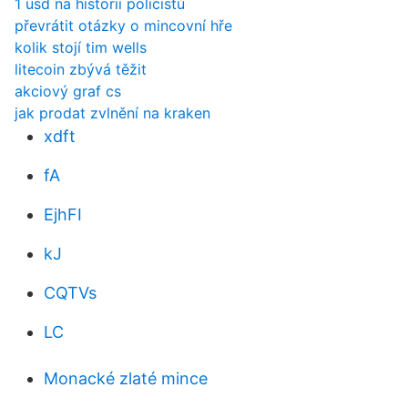
1 usd na historii policistů
převrátit otázky o mincovní hře
kolik stojí tim wells
litecoin zbývá těžit
akciový graf cs
jak prodat zvlnění na kraken
xdft
fA
EjhFI
kJ
CQTVs
LC
Monacké zlaté mince