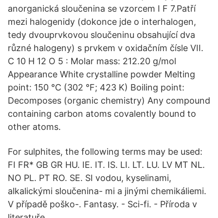
anorganická sloučenina se vzorcem I F 7.Patří
mezi halogenidy (dokonce jde o interhalogen,
tedy dvouprvkovou sloučeninu obsahující dva
různé halogeny) s prvkem v oxidačním čísle VII.
C 10 H 12 O 5 : Molar mass: 212.20 g/mol
Appearance White crystalline powder Melting
point: 150 °C (302 °F; 423 K) Boiling point:
Decomposes (organic chemistry) Any compound
containing carbon atoms covalently bound to
other atoms.
For sulphites, the following terms may be used:
FI FR* GB GR HU. IE. IT. IS. LI. LT. LU. LV MT NL.
NO PL. PT RO. SE. SI vodou, kyselinami,
alkalickými sloučenina- mi a jinými chemikáliemi.
V případě poško-. Fantasy. - Sci-fi. - Příroda v
literatuře.