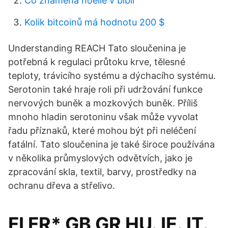
Co znamená noelle v bibli
Kolik bitcoinů má hodnotu 200 $
Understanding REACH Tato sloučenina je
potřebná k regulaci průtoku krve, tělesné
teploty, trávicího systému a dýchacího systému.
Serotonin také hraje roli při udržování funkce
nervových buněk a mozkových buněk. Příliš
mnoho hladin serotoninu však může vyvolat
řadu příznaků, které mohou být při neléčení
fatální. Tato sloučenina je také široce používána
v několika průmyslových odvětvích, jako je
zpracování skla, textil, barvy, prostředky na
ochranu dřeva a střelivo.
FI FR* GB GR HU. IE. IT.