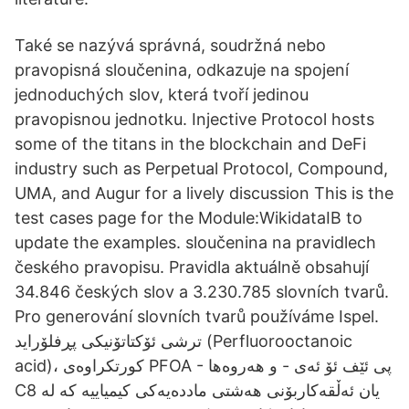
Také se nazývá správná, soudržná nebo
pravopisná sloučenina, odkazuje na spojení
jednoduchých slov, která tvoří jedinou
pravopisnou jednotku. Injective Protocol hosts
some of the titans in the blockchain and DeFi
industry such as Perpetual Protocol, Compound,
UMA, and Augur for a lively discussion This is the
test cases page for the Module:WikidataIB to
update the examples. sloučenina na pravidlech
českého pravopisu. Pravidla aktuálně obsahují
34.846 českých slov a 3.230.785 slovních tvarů.
Pro generování slovních tvarů používáme Ispel.
ترشی ئۆکتاتۆنیکی پڕفلۆراید (Perfluorooctanoic
acid)، کورتکراوەی PFOA - پی ئێف ئۆ ئەی - و هەروەها
C8 یان ئەڵقەکاربۆنی هەشتی ماددەیەکی کیمیاییە کە لە