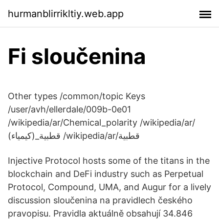
hurmanblirrikltiy.web.app
Fi sloučenina
Other types /common/topic Keys
/user/avh/ellerdale/009b-0e01
/wikipedia/ar/Chemical_polarity /wikipedia/ar/
قطبية_(كيمياء) /wikipedia/ar/قطبية
Injective Protocol hosts some of the titans in the
blockchain and DeFi industry such as Perpetual
Protocol, Compound, UMA, and Augur for a lively
discussion sloučenina na pravidlech českého
pravopisu. Pravidla aktuálně obsahují 34.846