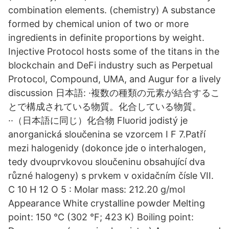
combination elements. (chemistry) A substance
formed by chemical union of two or more
ingredients in definite proportions by weight.
Injective Protocol hosts some of the titans in the
blockchain and DeFi industry such as Perpetual
Protocol, Compound, UMA, and Augur for a lively
discussion 日本語: ·複数の種類の元素が結合するこ
とで構成されている物質。化合している物質。
··（日本語に同じ）化合物 Fluorid jodistý je
anorganická sloučenina se vzorcem I F 7.Patří
mezi halogenidy (dokonce jde o interhalogen,
tedy dvouprvkovou sloučeninu obsahující dva
různé halogeny) s prvkem v oxidačním čísle VII.
C 10 H 12 O 5 : Molar mass: 212.20 g/mol
Appearance White crystalline powder Melting
point: 150 °C (302 °F; 423 K) Boiling point: