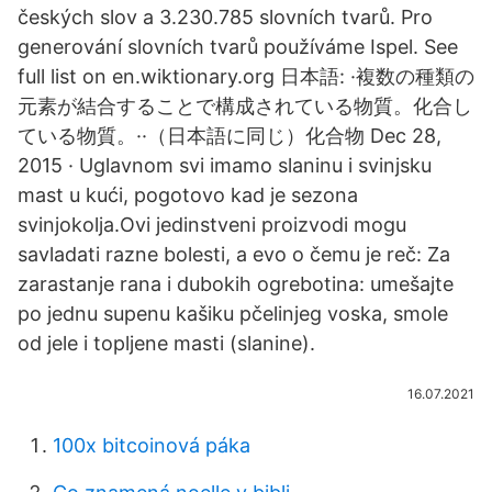
českých slov a 3.230.785 slovních tvarů. Pro
generování slovních tvarů používáme Ispel. See
full list on en.wiktionary.org 日本語: ·複数の種類の
元素が結合することで構成されている物質。化合し
ている物質。··（日本語に同じ）化合物 Dec 28,
2015 · Uglavnom svi imamo slaninu i svinjsku
mast u kući, pogotovo kad je sezona
svinjokolja.Ovi jedinstveni proizvodi mogu
savladati razne bolesti, a evo o čemu je reč: Za
zarastanje rana i dubokih ogrebotina: umešajte
po jednu supenu kašiku pčelinjeg voska, smole
od jele i topljene masti (slanine).
16.07.2021
100x bitcoinová páka